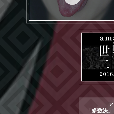
季節は次々死んでいく
「世界収束
ア
「多数決」