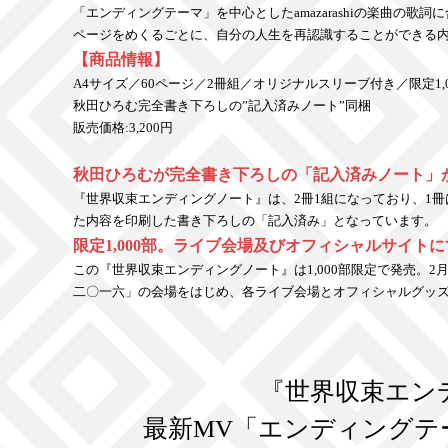
「エンディングテーマ」を中心としたamazarashiの楽曲の歌
ページをめくるごとに、自分の人生を再認識することができる内
【商品情報】
A4サイズ／60ページ／2冊組／オリジナルスリーブ付き／限定1,0
秋田ひろむ完全書き下ろしの”記入済みノート”同梱
販売価格:3,200円
秋田ひろむが完全書き下ろしの「記入済みノート」
『世界収束エンディングノート』は、2冊1組になっており、1
た内容を印刷した書き下ろしの「記入済み」となっています。
限定1,000部。ライブ会場及びオフィシャルサイト
この『世界収束エンディングノート』は1,000部限定で発売。2月28日にZepp東京
二〇一六」の会場をはじめ、各ライブ会場とオフィシャルグッ
『世界収束エン
最新MV「エンディングテ